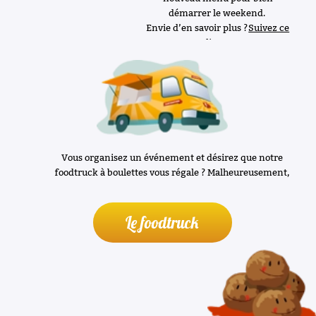
Vous organisez un événement et désirez que notre
foodtruck à boulettes vous régale ? Malheureusement,
notre Foodtruck a rendu l’âme. Mais ce n'est pas pour cela
qu’on n’a pas de solution…
C’est par ici que ça se passe…
Le foodtruck
Inscription à la newsletter
Nous abandonnons pour une durée indéterminée notre
communication sur Facebook. Pour vous tenir au courant
des activités de votre foodtruck à boulettes, le mieux est
encore de recevoir notre belle newsletter.
Prénom et nom
E-mail