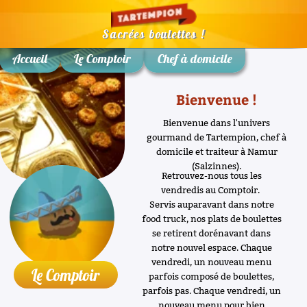
Sacrées boulettes !
Accueil
Le Comptoir
Chef à domicile
Bienvenue !
Bienvenue dans l'univers
gourmand de Tartempion, chef à
domicile et traiteur à Namur
(Salzinnes).
Retrouvez-nous tous les
vendredis au Comptoir.
Servis auparavant dans notre
food truck, nos plats de boulettes
se retirent dorénavant dans
notre nouvel espace. Chaque
vendredi, un nouveau menu
Le Comptoir
parfois composé de boulettes,
parfois pas. Chaque vendredi, un
nouveau menu pour bien
démarrer le weekend.
Envie d’en savoir plus ?
Suivez ce
lien…